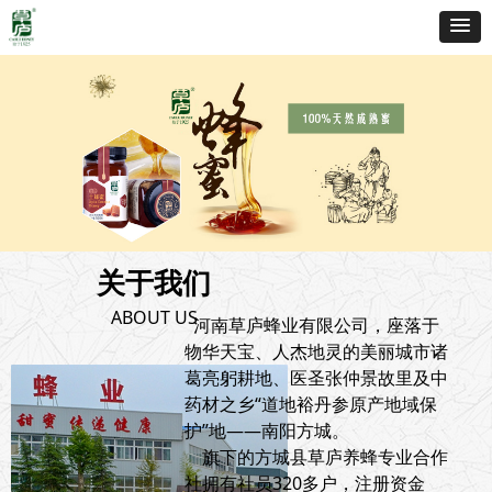
关于我们
ABOUT US
河南草庐蜂业有限公司，座落于
物华天宝、人杰地灵的美丽城市诸
葛亮躬耕地、医圣张仲景故里及中
药材之乡“道地裕丹参原产地域保
护”地——南阳方城。
旗下的方城县草庐养蜂专业合作
社拥有社员320多户，注册资金