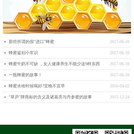
那些所谓的假“进口”蜂蜜
2017-06-10
넷
蜂蜜鉴别小常识
2017-06-10
넷
蜂蜜牛奶不可缺 ，女人健康养生不能少这9样东西
2017-06-10
넷
一瓶蜂蜜的故事！
2017-06-10
넷
蜂蜜水啥时候喝好?宜晚不宜早
2016-04-02
넷
“草庐”牌商标的含义及诸葛亮与丹参蜜的故事
2015-12-24
넷